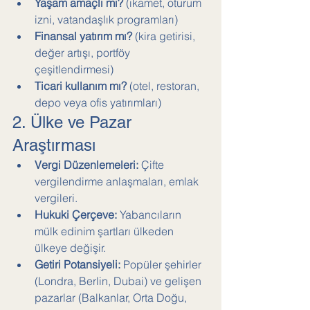
Yaşam amaçlı mı?
 (ikamet, oturum 
izni, vatandaşlık programları)
Finansal yatırım mı?
 (kira getirisi, 
değer artışı, portföy 
çeşitlendirmesi)
Ticari kullanım mı?
 (otel, restoran, 
depo veya ofis yatırımları)
2. Ülke ve Pazar 
Araştırması
Vergi Düzenlemeleri:
 Çifte 
vergilendirme anlaşmaları, emlak 
vergileri.
Hukuki Çerçeve:
 Yabancıların 
mülk edinim şartları ülkeden 
ülkeye değişir.
Getiri Potansiyeli:
 Popüler şehirler 
(Londra, Berlin, Dubai) ve gelişen 
pazarlar (Balkanlar, Orta Doğu, 