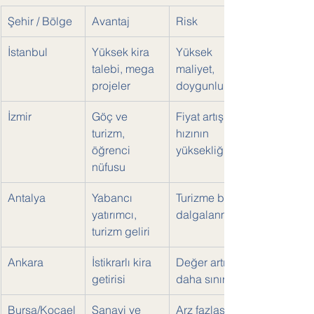
Şehir / Bölge
Avantaj
Risk
İstanbul
Yüksek kira 
Yüksek 
talebi, mega 
maliyet, 
projeler
doygunluk
İzmir
Göç ve 
Fiyat artış 
turizm, 
hızının 
öğrenci 
yüksekliği
nüfusu
Antalya
Yabancı 
Turizme bağlı 
yatırımcı, 
dalgalanma
turizm geliri
Ankara
İstikrarlı kira 
Değer artışı 
getirisi
daha sınırlı
Bursa/Kocael
Sanayi ve 
Arz fazlası 