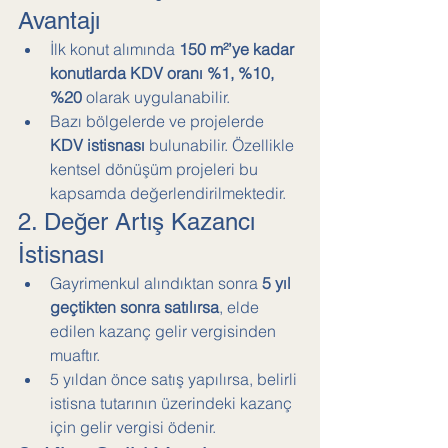
Avantajı
İlk konut alımında 
150 m²’ye kadar 
konutlarda KDV oranı %1, %10, 
%20
 olarak uygulanabilir.
Bazı bölgelerde ve projelerde 
KDV istisnası
 bulunabilir. Özellikle 
kentsel dönüşüm projeleri bu 
kapsamda değerlendirilmektedir.
2. Değer Artış Kazancı 
İstisnası
Gayrimenkul alındıktan sonra 
5 yıl 
geçtikten sonra satılırsa
, elde 
edilen kazanç gelir vergisinden 
muaftır.
5 yıldan önce satış yapılırsa, belirli 
istisna tutarının üzerindeki kazanç 
için gelir vergisi ödenir.