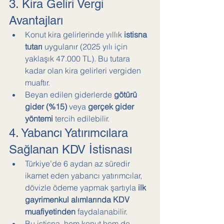
3. Kira Geliri Vergi 
Avantajları
Konut kira gelirlerinde yıllık 
istisna 
tutarı
 uygulanır (2025 yılı için 
yaklaşık 47.000 TL). Bu tutara 
kadar olan kira gelirleri vergiden 
muaftır.
Beyan edilen giderlerde 
götürü 
gider (%15)
 veya 
gerçek gider 
yöntemi
 tercih edilebilir.
4. Yabancı Yatırımcılara 
Sağlanan KDV İstisnası
Türkiye’de 6 aydan az süredir 
ikamet eden yabancı yatırımcılar, 
dövizle ödeme yapmak şartıyla 
ilk 
gayrimenkul alımlarında KDV 
muafiyetinden
 faydalanabilir.
Bu istisna, hem konut hem de 