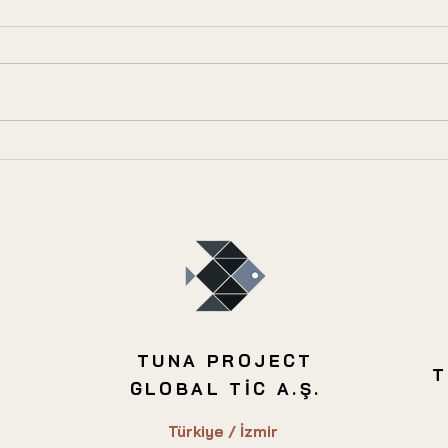
En Karlı Konut Yatırımı
Tesci
Hangi Bölgelerde Yapılır?
Risk
TUNA PROJECT
T
GLOBAL TİC A.Ş.
Türkiye / İzmir