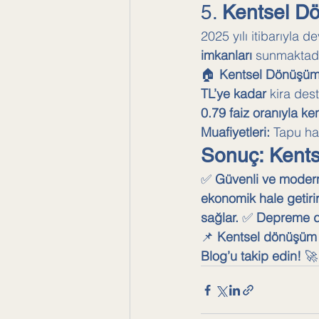
5. 
Kentsel Dö
2025 yılı itibarıyla 
imkanları
 sunmaktadı
🏠 
Kentsel Dönüşüm 
TL’ye kadar
 kira des
0.79 faiz oranıyla k
Muafiyetleri:
 Tapu ha
Sonuç: Kent
✅ 
Güvenli ve modern
ekonomik hale getirir
sağlar.
 ✅ 
Depreme da
📌 
Kentsel dönüşüm s
Blog’u takip edin!
 🚀