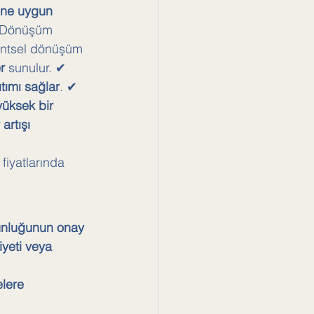
ine uygun 
 Dönüşüm 
ntsel dönüşüm 
r
 sunulur. ✔ 
ıtımı sağlar
. ✔ 
üksek bir 
artışı 
fiyatlarında 
ğunluğunun onay 
yeti veya 
elere 