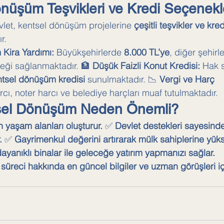
nüşüm Teşvikleri ve Kredi Seçenekl
devlet, kentsel dönüşüm projelerine 
çeşitli teşvikler ve kred
r.
Kira Yardımı:
 Büyükşehirlerde 
8.000 TL’ye
, diğer şehirl
teği sağlanmaktadır. 🏦 
Düşük Faizli Konut Kredisi:
 Hak s
entsel dönüşüm kredisi
 sunulmaktadır. 📉 
Vergi ve Harç 
rcı, noter harcı ve belediye harçları muaf tutulmaktadır.
sel Dönüşüm Neden Önemli?
 yaşam alanları oluşturur.
 ✅ 
Devlet destekleri sayesind
.
 ✅ 
Gayrimenkul değerini artırarak mülk sahiplerine yükse
yanıklı binalar ile geleceğe yatırım yapmanızı sağlar.
üreci hakkında en güncel bilgiler ve uzman görüşleri iç