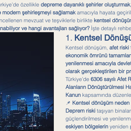
kiye’de özellikle 
depreme dayanıklı şehirler oluşturmak, 
ve modern şehirleşmeyi sağlamak
 amacıyla hayata geçirile
üncellenen mevzuat ve teşviklerle birlikte 
kentsel dönüşüm
anabiliyor ve hangi avantajları sağlıyor?
 İşte detaylı rehb
1. 
Kentsel Dönüş
Kentsel dönüşüm, 
afet riski
ekonomik ömrünü tamamlamı
yenilenmesi amacıyla devlet
olarak gerçekleştirilen bir p
Türkiye’de 
6306 sayılı Afet R
Alanların Dönüştürülmesi H
Kanun
 kapsamında düzenlen
📌 
Kentsel dönüşüm neden g
Deprem riski
 taşıyan binalar
güçlendirilmesi ve yenilen
eskiyen bölgelerin
 yeniden