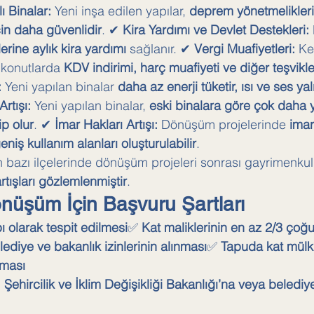
 Binalar:
 Yeni inşa edilen yapılar, 
deprem yönetmelikler
çin daha güvenlidir
. ✔ 
Kira Yardımı ve Devlet Destekleri:
erine aylık kira yardımı
 sağlanır. ✔ 
Vergi Muafiyetleri:
 Ke
konutlarda 
KDV indirimi, harç muafiyeti ve diğer teşvikle
:
 Yeni yapılan binalar 
daha az enerji tüketir, ısı ve ses yal
rtışı:
 Yeni yapılan binalar, 
eski binalara göre çok daha y
p olur
. ✔ 
İmar Hakları Artışı:
 Dönüşüm projelerinde 
imar 
eniş kullanım alanları oluşturulabilir
.
n bazı ilçelerinde dönüşüm projeleri sonrası gayrimenkul 
tışları gözlemlenmiştir
.
nüşüm İçin Başvuru Şartları
pı olarak tespit edilmesi
✅ 
Kat maliklerinin en az 2/3 ço
lediye ve bakanlık izinlerinin alınması
✅ 
Tapuda kat mülki
nması
Şehircilik ve İklim Değişikliği Bakanlığı’na veya belediy