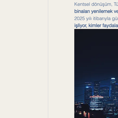
Kentsel dönüşüm, Tür
binaları yenilemek 
2025 yılı itibarıyla g
işliyor, kimler faydal