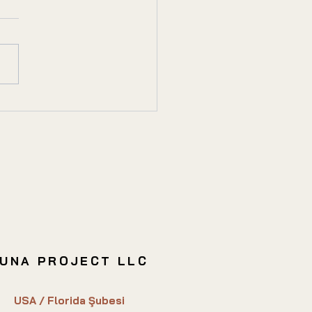
lli Bina Yatırımı:
ler ve Avantajlar
UNA PROJECT LLC
USA / Florida Şubesi