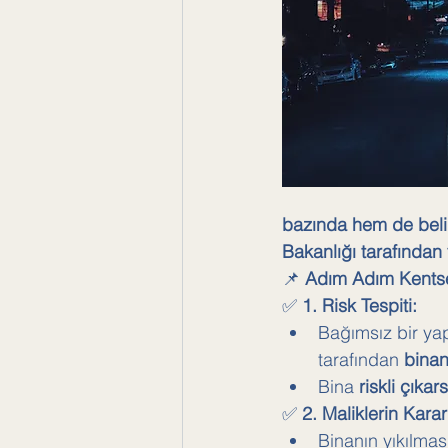
bazında hem de belirl
Bakanlığı tarafından 
📌 
Adım Adım Kents
✅ 
1. Risk Tespiti:
Bağımsız bir yap
tarafından 
binanı
Bina 
riskli çıkar
✅ 
2. Maliklerin Kara
Binanın yıkılmas