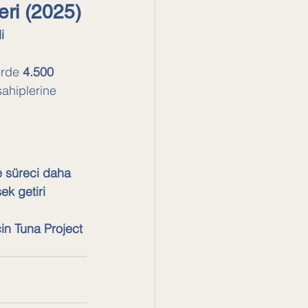
eri (2025)
i 
erde 
4.500 
ahiplerine 
e süreci daha 
k getiri 
in Tuna Project 