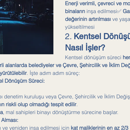
Enerji verimli, çevreci ve m
binaların
 inşa edilmesi✅ 
Ga
değerinin artırılması
 ve yaşa
yükseltilmesi
2. 
Kentsel Dönüş
Nasıl İşler?
Kentsel dönüşüm süreci 
hem
i alanlarda belediyeler ve Çevre, Şehircilik ve İklim Deği
yürütülebilir
. İşte adım adım süreç:
el Dönüşüm Süreci:
ı denetim kuruluşu veya Çevre, Şehircilik ve İklim Değişi
n riskli olup olmadığı tespit edilir
.
sa
, mal sahipleri binayı dönüştürme sürecine başlar.
r Alması:
ı ve yeniden inşa edilmesi için 
kat maliklerinin en az 2/