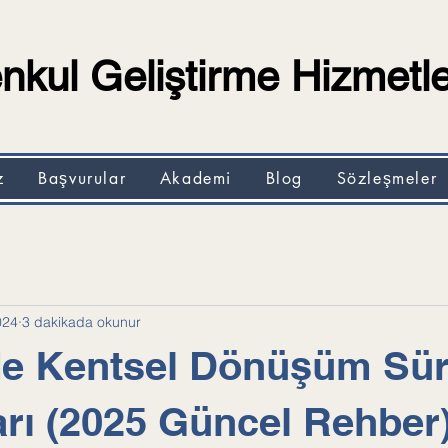
kul Geliştirme Hizmetle
z
Başvurular
Akademi
Blog
Sözleşmeler
024
3 dakikada okunur
de Kentsel Dönüşüm Sür
arı (2025 Güncel Rehber