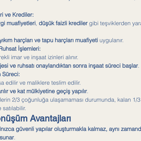
i ve Krediler:
gi muafiyetleri
, 
düşük faizli krediler
 gibi teşviklerden ya
yıkım harçları ve tapu harçları muafiyeti
 uygulanır.
Ruhsat İşlemleri:
li imar ve inşaat izinleri alınır.
jesi ve ruhsatı onaylandıktan sonra inşaat süreci başlar
.
m Süreci:
 edilir ve maliklere teslim edilir.
rılır ve kat mülkiyetine geçiş yapılır
.
klerin 2/3 çoğunluğa ulaşamaması durumunda, kalan 1/3 
satılabilir.
nüşüm Avantajları
lnızca güvenli yapılar oluşturmakla kalmaz, aynı zaman
 sunar
.