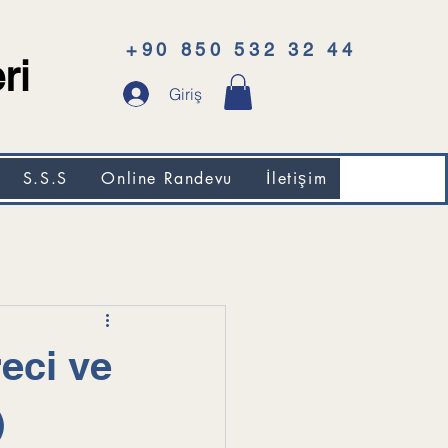
+90 850 532 32 44
ri
Giriş
S.S.S
Online Randevu
İletişim
eci ve
)