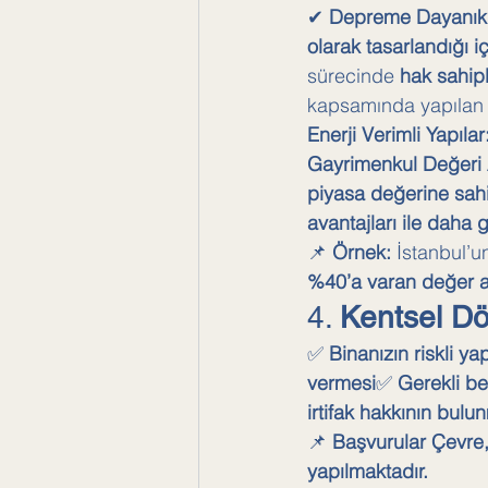
✔ 
Depreme Dayanıklı
olarak tasarlandığı i
sürecinde 
hak sahipl
kapsamında yapılan 
Enerji Verimli Yapılar
Gayrimenkul Değeri A
piyasa değerine sahi
avantajları ile daha g
📌 
Örnek:
 İstanbul’u
%40’a varan değer ar
4. 
Kentsel Dö
✅ 
Binanızın riskli ya
vermesi
✅ 
Gerekli be
irtifak hakkının bulu
📌 
Başvurular Çevre, 
yapılmaktadır.