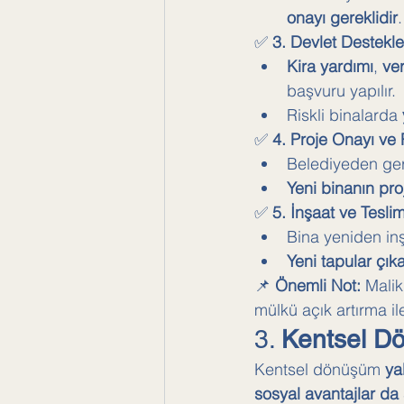
onayı gereklidir
.
✅ 
3. Devlet Destekler
Kira yardımı
, 
ver
başvuru yapılır.
Riskli binalarda 
✅ 
4. Proje Onayı ve 
Belediyeden gerek
Yeni binanın pro
✅ 
5. İnşaat ve Tesli
Bina yeniden inşa
Yeni tapular çıka
📌 
Önemli Not:
 Mali
mülkü açık artırma ile 
3. 
Kentsel Dö
Kentsel dönüşüm 
ya
sosyal avantajlar da