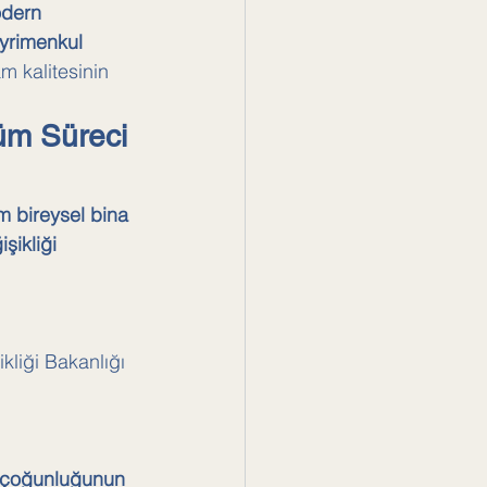
odern 
yrimenkul 
m kalitesinin 
üm Süreci 
 bireysel bina 
şikliği 
kliği Bakanlığı 
3 çoğunluğunun 