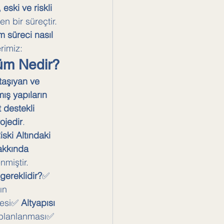
eski ve riskli 
n bir süreçtir. 
 süreci nasıl 
erimiz:
üm Nedir?
 taşıyan ve 
ş yapıların 
 destekli 
rojedir
. 
iski Altındaki 
akkında 
miştir.
ereklidir?
✅ 
ın 
mesi✅ 
Altyapısı 
 planlanması✅ 