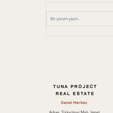
Bir yorum yazın...
Ticari Gayrimenkul
Yatırımında Dikkat Edilmesi
Gerekenler
TUNA PROJECT
REAL ESTATE
Genel Merkez
Adres:
Türkyılmaz Mah. İsmet,