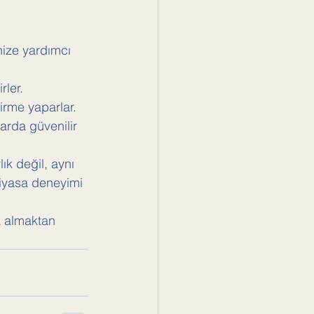
nize yardımcı 
rler.
irme yaparlar.
larda güvenilir 
k değil, aynı 
piyasa deneyimi 
k almaktan 