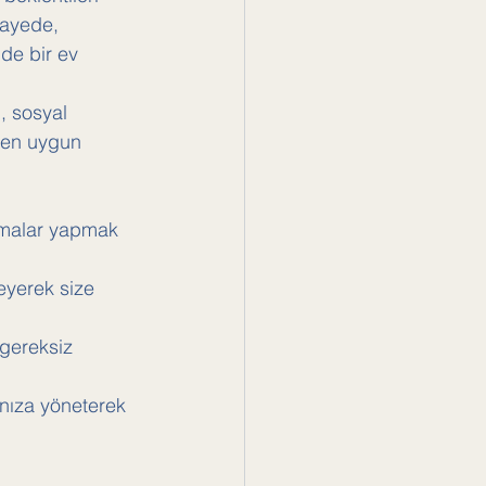
sayede, 
de bir ev 
, sosyal 
a en uygun 
ırmalar yapmak 
leyerek size 
 gereksiz 
ınıza yöneterek 