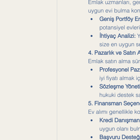
Emlak uzmanları, geni
uygun evi bulma kon
Geniş Portföy Er
potansiyel evleri
İhtiyaç Analizi:
 
size en uygun se
4. Pazarlık ve Satın
Emlak satın alma süre
Profesyonel Paza
iyi fiyatı almak i
Sözleşme Yöneti
hukuki destek sa
5. Finansman Seçenek
Ev alımı genellikle ko
Kredi Danışmanl
uygun olanı bulm
Başvuru Desteği