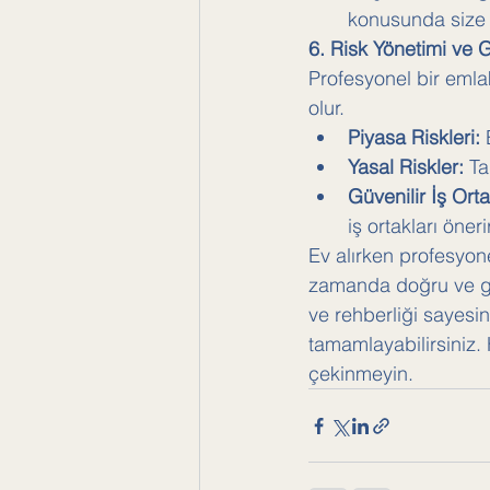
konusunda size d
6. Risk Yönetimi ve Gü
Profesyonel bir emla
olur.
Piyasa Riskleri:
 
Yasal Riskler:
 T
Güvenilir İş Orta
iş ortakları önerir
Ev alırken profesyon
zamanda doğru ve güv
ve rehberliği sayesin
tamamlayabilirsiniz.
çekinmeyin.