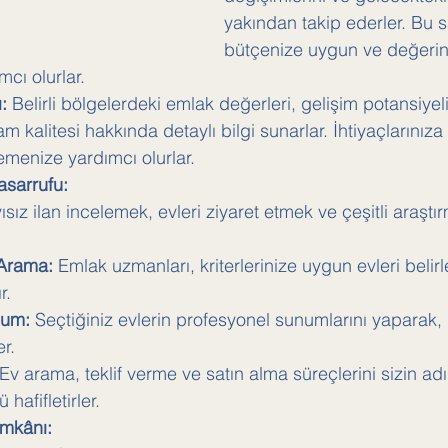
yakından takip ederler. Bu 
bütçenize uygun ve değerin
cı olurlar.
:
 Belirli bölgelerdeki emlak değerleri, gelişim potansiyeli
m kalitesi hakkında detaylı bilgi sunarlar. İhtiyaçlarınız
emenize yardımcı olurlar.
asarrufu:
sız ilan incelemek, evleri ziyaret etmek ve çeşitli araşt
 Arama:
 Emlak uzmanları, kriterlerinize uygun evleri belir
r.
num:
 Seçtiğiniz evlerin profesyonel sunumlarını yaparak,
er.
 Ev arama, teklif verme ve satın alma süreçlerini sizin ad
hafifletirler.
İmkânı: