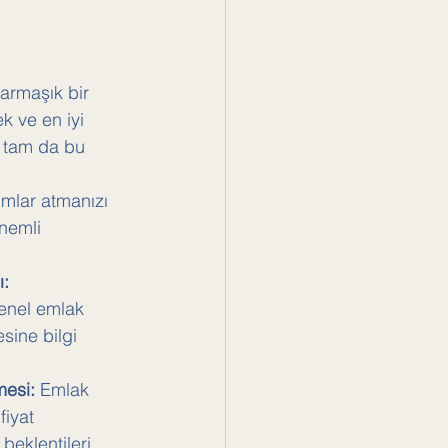
armaşık bir 
k ve en iyi 
e tam da bu 
 
dımlar atmanızı 
nemli 
ı:
enel emlak 
sine bilgi 
mesi:
 Emlak 
fiyat 
beklentileri 