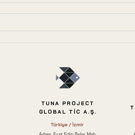
En Karlı Konut Yatırımı
Tesci
Hangi Bölgelerde Yapılır?
Risk
TUNA PROJECT
T
GLOBAL TİC A.Ş.
Türkiye / İzmir
Adres: Fuat Edip Baksı Mah.