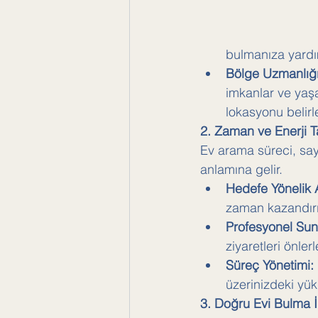
bulmanıza yardım
Bölge Uzmanlığı
imkanlar ve yaşa
lokasyonu belirl
2. Zaman ve Enerji T
Ev arama süreci, sayı
anlamına gelir.
Hedefe Yönelik
zaman kazandırı
Profesyonel Su
ziyaretleri önlerl
Süreç Yönetimi:
üzerinizdeki yükü 
3. Doğru Evi Bulma 