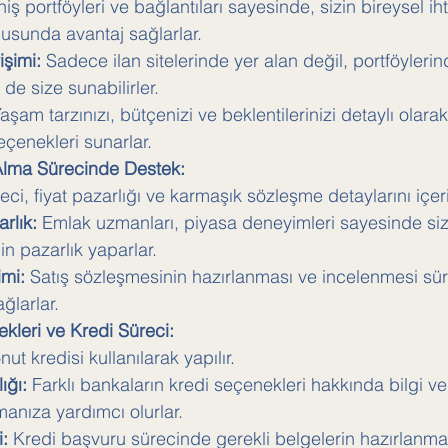
ş portföyleri ve bağlantıları sayesinde, sizin bireysel iht
usunda avantaj sağlarlar.
işimi:
 Sadece ilan sitelerinde yer alan değil, portföylerin
 de size sunabilirler.
Yaşam tarzınızı, bütçenizi ve beklentilerinizi detaylı olara
çenekleri sunarlar.
 Alma Sürecinde Destek:
ci, fiyat pazarlığı ve karmaşık sözleşme detaylarını içeri
rlık:
 Emlak uzmanları, piyasa deneyimleri sayesinde siz
çin pazarlık yaparlar.
mi:
 Satış sözleşmesinin hazırlanması ve incelenmesi sür
ğlarlar.
leri ve Kredi Süreci:
nut kredisi kullanılarak yapılır.
ığı:
 Farklı bankaların kredi seçenekleri hakkında bilgi ve
anıza yardımcı olurlar.
:
 Kredi başvuru sürecinde gerekli belgelerin hazırlanmas