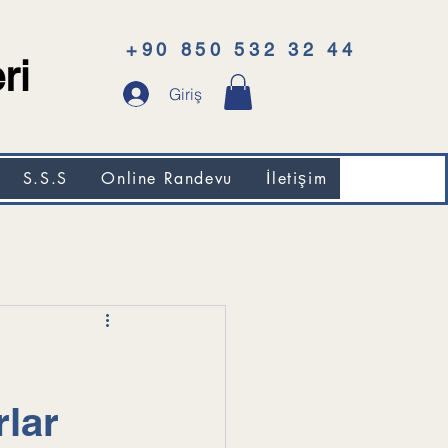
+90 850 532 32 44
ri
Giriş
S.S.S
Online Randevu
İletişim
rlar