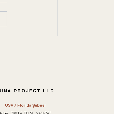
lli Bina Yatırımı:
ler ve Avantajlar
UNA PROJECT LLC
USA / Florida Şubesi
Adres: 7901 4 TH St.
N#
16745