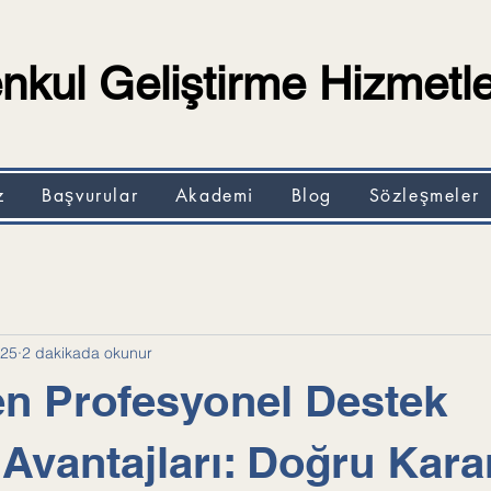
kul Geliştirme Hizmetle
z
Başvurular
Akademi
Blog
Sözleşmeler
025
2 dakikada okunur
en Profesyonel Destek
Avantajları: Doğru Kara