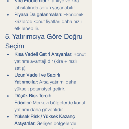
Kira Problemleri:
 Tahliye ve kira 
tahsilatında sorun yaşanabilir.
Piyasa Dalgalanmaları:
 Ekonomik 
krizlerde konut fiyatları daha hızlı 
etkilenebilir.
5. Yatırımcıya Göre Doğru 
Seçim
Kısa Vadeli Getiri Arayanlar:
 Konut 
yatırımı avantajlıdır (kira + hızlı 
satış).
Uzun Vadeli ve Sabırlı 
Yatırımcılar:
 Arsa yatırımı daha 
yüksek potansiyel getirir.
Düşük Risk Tercih 
Edenler:
 Merkezi bölgelerde konut 
yatırımı daha güvenlidir.
Yüksek Risk / Yüksek Kazanç 
Arayanlar:
 Gelişen bölgelerde 