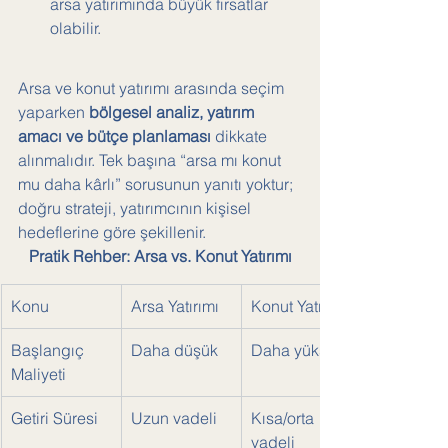
arsa yatırımında büyük fırsatlar 
olabilir.
Arsa ve konut yatırımı arasında seçim 
yaparken 
bölgesel analiz, yatırım 
amacı ve bütçe planlaması
 dikkate 
alınmalıdır. Tek başına “arsa mı konut 
mu daha kârlı” sorusunun yanıtı yoktur; 
doğru strateji, yatırımcının kişisel 
hedeflerine göre şekillenir.
Pratik Rehber: Arsa vs. Konut Yatırımı
Konu
Arsa Yatırımı
Konut Yatırımı
Başlangıç 
Daha düşük
Daha yüksek
Maliyeti
Getiri Süresi
Uzun vadeli
Kısa/orta 
vadeli