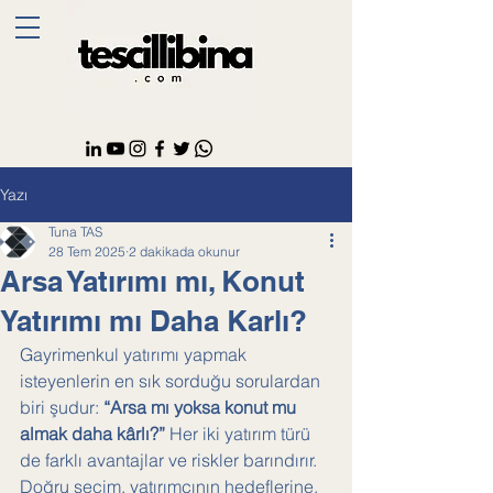
Yazı
Tuna TAS
28 Tem 2025
2 dakikada okunur
Arsa Yatırımı mı, Konut
Yatırımı mı Daha Karlı?
Gayrimenkul yatırımı yapmak 
isteyenlerin en sık sorduğu sorulardan 
biri şudur: 
“Arsa mı yoksa konut mu 
almak daha kârlı?”
 Her iki yatırım türü 
de farklı avantajlar ve riskler barındırır. 
Doğru seçim, yatırımcının hedeflerine, 